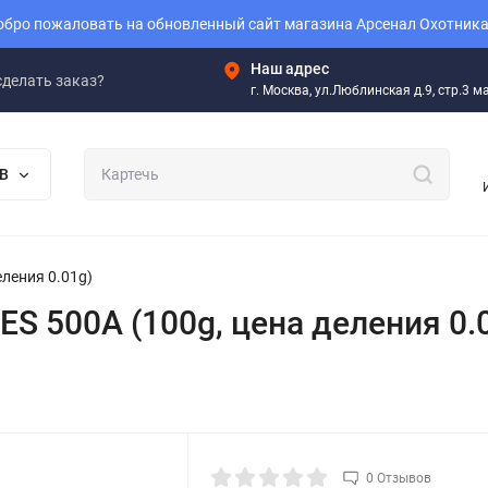
бро пожаловать на обновленный сайт магазина Арсенал Охотника
Наш адрес
сделать заказ?
г. Москва, ул.Люблинская д.9, стр.3 
В
еления 0.01g)
ES 500A (100g, цена деления 0.
0 Отзывов