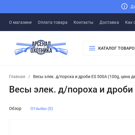
До
О магазине
Оплата товара
Контакты
Доставка
Как 
КАТАЛОГ ТОВАРО
Главная
/
Весы элек. д/пороха и дроби ES 500A (100g, цена д
Весы элек. д/пороха и дроби 
Обзор
Отзывы (0)