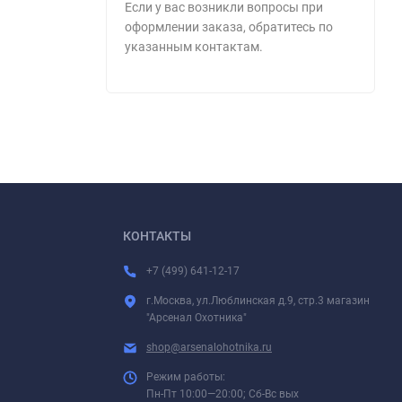
Если у вас возникли вопросы при
оформлении заказа, обратитесь по
указанным контактам.
КОНТАКТЫ
+7 (499) 641-12-17
г.Москва, ул.Люблинская д.9, стр.3 магазин
"Арсенал Охотника"
shop@arsenalohotnika.ru
Режим работы:
Пн-Пт 10:00—20:00; Сб-Вс вых