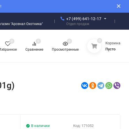
!
+7 (499) 641-12-17
Отдел продаж
магазин "Арсенал Охотника"
0
0
0
0
Корзина
Пусто
Избранное
Сравнение
Просмотренные
01g)
В наличии
Код:
171052