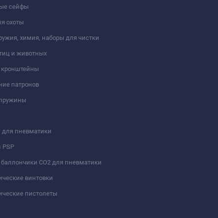
ые сейфы
я охоты
ружия, химия, наборы для чистки
тиц и животных
и кронштейны
ние патронов
 пружины
 для пневматики
и PSP
 баллончики СО2 для пневматики
ические винтовки
ические пистолеты