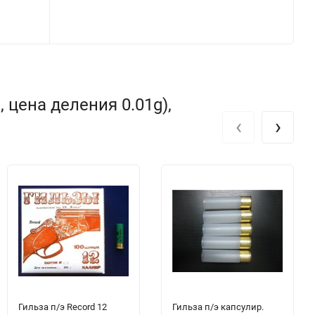
 цена деления 0.01g),
‹
›
Гильза п/э Record 12
Гильза п/э капсулир.