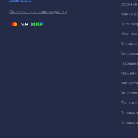
Оружейн
Политика персональных данных
Манки дл
Чистка о
Чучела п
Оптика 
Снаряже
Газовые
Мишени
Запчасти
Винтовк
Пульки и
Пневмат
Пневмат