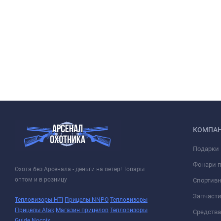
КОМПА
Подарки 
Фонари 
Охота без Арсенала - деньги на ветер! Товары
оптом и в розницу
Спортивн
Запчасти
Тепловизоры HTI
Прицелы NNPO
Тепловизоры
Прицелы Atak
Магазин прицелов
Тепловизоры
Средств
Guide
Nocpix