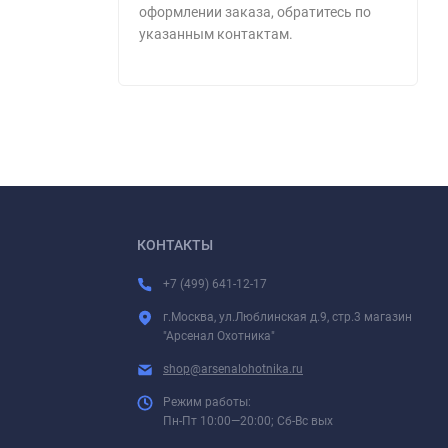
оформлении заказа, обратитесь по
указанным контактам.
КОНТАКТЫ
+7 (499) 641-12-17
г.Москва, ул.Люблинская д.9, стр.3 магазин
"Арсенал Охотника"
shop@arsenalohotnika.ru
Режим работы:
Пн-Пт 10:00—20:00; Сб-Вс вых