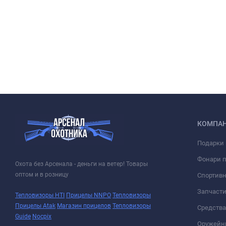
КОМПА
Подарки 
Фонари 
Охота без Арсенала - деньги на ветер! Товары
оптом и в розницу
Спортивн
Запчасти
Тепловизоры HTI
Прицелы NNPO
Тепловизоры
Прицелы Atak
Магазин прицелов
Тепловизоры
Средств
Guide
Nocpix
Оружейн