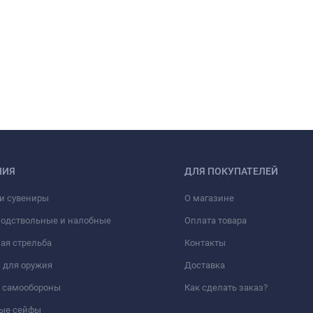
НИЯ
ДЛЯ ПОКУПАТЕЛЕЙ
и сувениры
О магазине
подствольные и налобные
Оплата товара
ая стрельба
Контакты
 для оружия
Доставка
а самообороны
Как сделать заказ?
ые сейфы