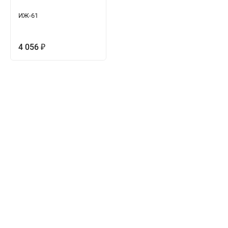
ИЖ-61
4 056
₽