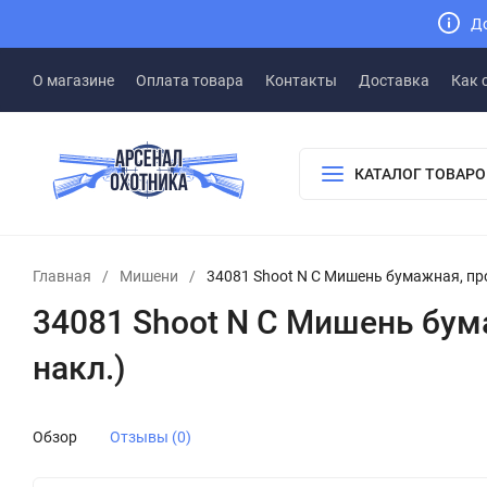
До
О магазине
Оплата товара
Контакты
Доставка
Как 
КАТАЛОГ ТОВАРО
Главная
/
Мишени
/
34081 Shoot N C Мишень бумажная, про
34081 Shoot N C Мишень бума
накл.)
Обзор
Отзывы (0)