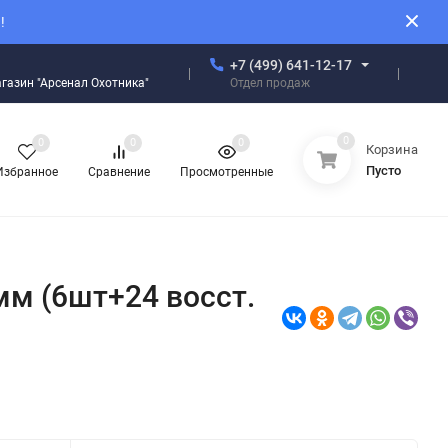
!
+7 (499) 641-12-17
Отдел продаж
магазин "Арсенал Охотника"
0
0
0
0
Корзина
Пусто
Избранное
Сравнение
Просмотренные
мм (6шт+24 восст.