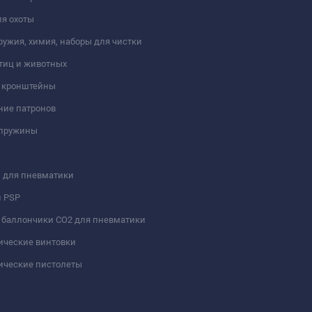
я охоты
ружия, химия, наборы для чистки
тиц и животных
и кронштейны
ние патронов
 пружины
 для пневматики
и PSP
 баллончики СО2 для пневматики
ические винтовки
ические пистолеты