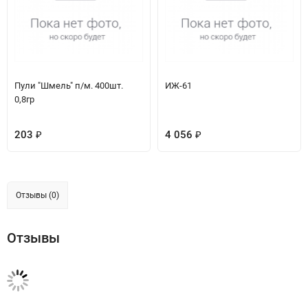
Пули "Шмель" п/м. 400шт.
ИЖ-61
0,8гр
203
4 056
₽
₽
Отзывы (0)
Отзывы