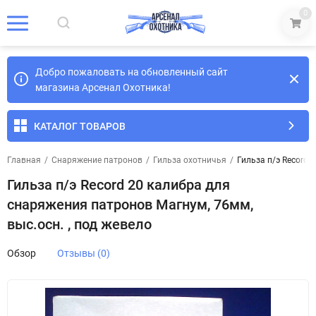
0
Добро пожаловать на обновленный сайт
магазина Арсенал Охотника!
КАТАЛОГ ТОВАРОВ
Главная
/
Снаряжение патронов
/
Гильза охотничья
/
Гильза п/э Record 
Гильза п/э Record 20 калибра для
снаряжения патронов Магнум, 76мм,
выс.осн. , под жевело
Обзор
Отзывы (0)