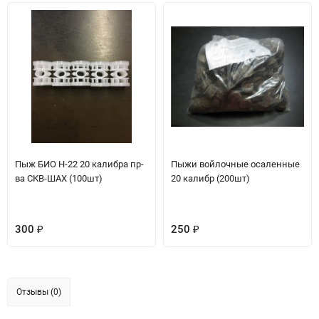
Пыж БИО H-22 20 калибра пр-
Пыжи войлочные осаленные
ва СКВ-ШАХ (100шт)
20 калибр (200шт)
300
250
₽
₽
Отзывы (0)