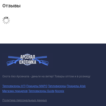
Отзывы
Охота без Арсенала - деньги на ветер! Товары оптом и в розницу
Тепловизоры HTI
Прицелы NNPO
Тепловизоры
Прицелы Atak
Магазин прицелов
Тепловизоры Guide
Nocpix
Политика персональных данных