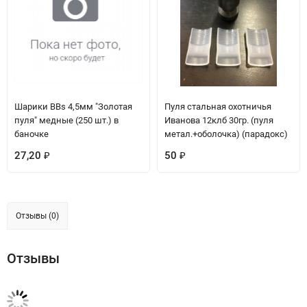
Шарики BBs 4,5мм "Золотая
Пуля стальная охотничья
пуля" медные (250 шт.) в
Иванова 12клб 30гр. (пуля
баночке
метал.+оболочка) (парадокс)
27,20
50
₽
₽
Отзывы (0)
Отзывы