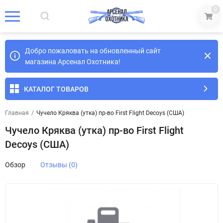
0
Добро пожаловать на обновленный сайт
магазина Арсенал Охотника!
КАТАЛОГ ТОВАРОВ
Главная
/
Чучело Кряква (утка) пр-во First Flight Decoys (США)
Чучело Кряква (утка) пр-во First Flight
Decoys (США)
Обзор
Отзывы (0)