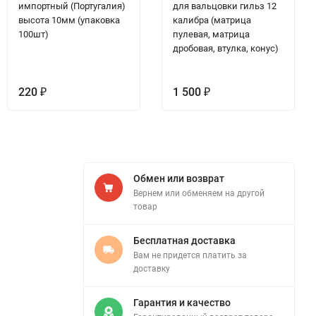
импортный (Португалия)
для вальцовки гильз 12
высота 10мм (упаковка
калибра (матрица
100шт)
пулевая, матрица
дробовая, втулка, конус)
220
1 500
₽
₽
Обмен или возврат
Вернем или обменяем на другой
товар
Бесплатная доставка
Вам не придется платить за
доставку
Гарантия и качество