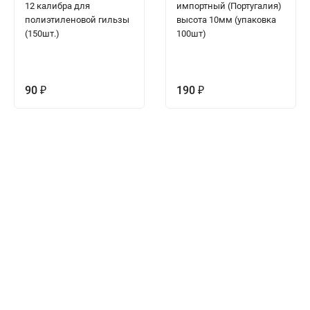
12 калибра для
импортный (Португалия)
полиэтиленовой гильзы
высота 10мм (упаковка
(150шт.)
100шт)
90
190
₽
₽