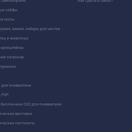
а самообороны
Как сделать заказ?
ые сейфы
я охоты
ружия, химия, наборы для чистки
тиц и животных
и кронштейны
ние патронов
 пружины
 для пневматики
и PSP
 баллончики СО2 для пневматики
ические винтовки
ические пистолеты