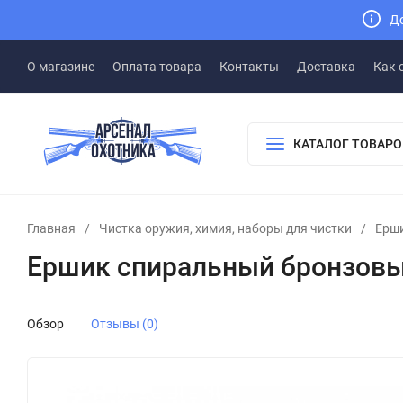
До
О магазине
Оплата товара
Контакты
Доставка
Как 
КАТАЛОГ ТОВАРО
Главная
/
Чистка оружия, химия, наборы для чистки
/
Ерши
Ершик спиральный бронзовый
Обзор
Отзывы (0)