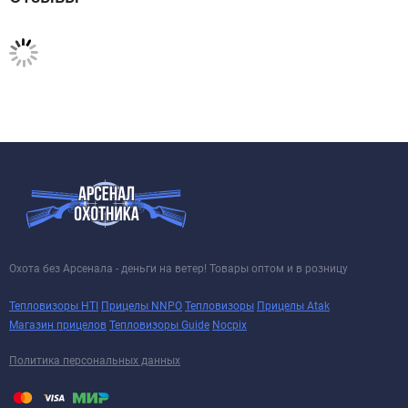
Охота без Арсенала - деньги на ветер! Товары оптом и в розницу
Тепловизоры HTI
Прицелы NNPO
Тепловизоры
Прицелы Atak
Магазин прицелов
Тепловизоры Guide
Nocpix
Политика персональных данных