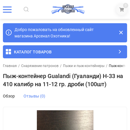
0
Добро пожаловать на обновленный сайт
магазина Арсенал Охотника!
КАТАЛОГ ТОВАРОВ
Главная
/
Снаряжение патронов
/
Пыжи и пыж-контейнеры
/
Пыж-контейне
Пыж-контейнер Gualandi (Гуаланди) H-33 на
410 калибр на 11-12 гр. дроби (100шт)
Обзор
Отзывы (0)