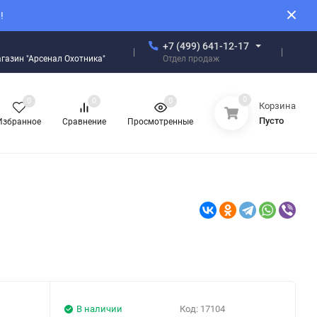
!
+7 (499) 641-12-17
Отдел продаж
магазин "Арсенал Охотника"
0
0
0
0
Корзина
Пусто
Избранное
Сравнение
Просмотренные
В наличии
Код:
17104