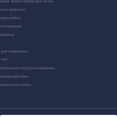
ружия, химия, наборы для чистки
тиц и животных
и кронштейны
ние патронов
 пружины
 для пневматики
и PSP
 баллончики СО2 для пневматики
ические винтовки
ические пистолеты