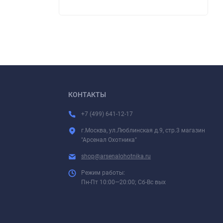
КОНТАКТЫ
+7 (499) 641-12-17
г.Москва, ул.Люблинская д.9, стр.3 магазин
"Арсенал Охотника"
shop@arsenalohotnika.ru
Режим работы:
Пн-Пт 10:00—20:00; Сб-Вс вых