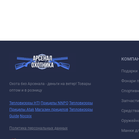
КОМПА
Подарки 
Фонари 
Охота без Арсенала - деньги на ветер! Товары
оптом и в розницу
Спортивн
Запчасти
Тепловизоры HTI
Прицелы NNPO
Тепловизоры
Прицелы Atak
Магазин прицелов
Тепловизоры
Средств
Guide
Nocpix
Оружейн
Политика персональных данных
Манки дл