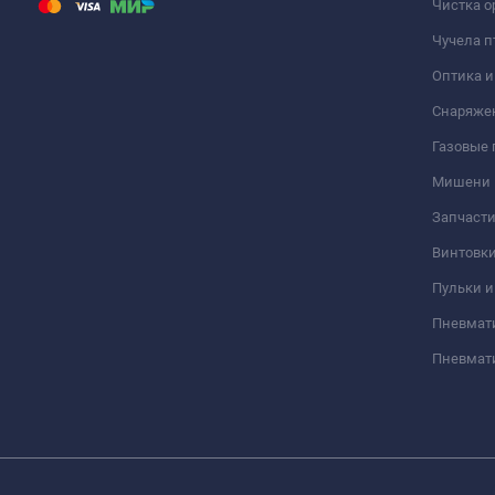
Чистка о
Чучела п
Оптика 
Снаряже
Газовые
Мишени
Запчасти
Винтовк
Пульки и
Пневмат
Пневмат