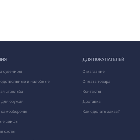
НИЯ
ДЛЯ ПОКУПАТЕЛЕЙ
и сувениры
О магазине
подствольные и налобные
Оплата товара
ая стрельба
Контакты
 для оружия
Доставка
а самообороны
Как сделать заказ?
ые сейфы
я охоты