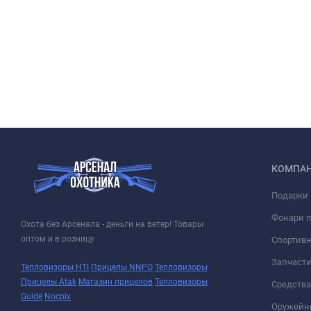
КОМПА
Подарки 
Фонари 
Охота без Арсенала - деньги на ветер! Товары
оптом и в розницу
Спортивн
Запчасти
Тепловизоры HTI
Прицелы NNPO
Тепловизоры
Прицелы Atak
Магазин прицелов
Тепловизоры
Средств
Guide
Nocpix
Оружейн