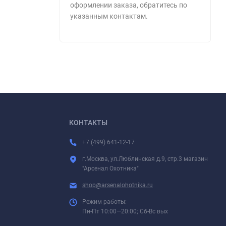
оформлении заказа, обратитесь по
указанным контактам.
КОНТАКТЫ
+7 (499) 641-12-17
г.Москва, ул.Люблинская д.9, стр.3 магазин
"Арсенал Охотника"
shop@arsenalohotnika.ru
Режим работы:
Пн-Пт 10:00—20:00; Сб-Вс вых