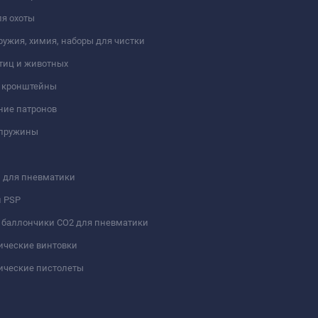
я охоты
ружия, химия, наборы для чистки
тиц и животных
и кронштейны
ние патронов
 пружины
 для пневматики
и PSP
 баллончики СО2 для пневматики
ические винтовки
ические пистолеты