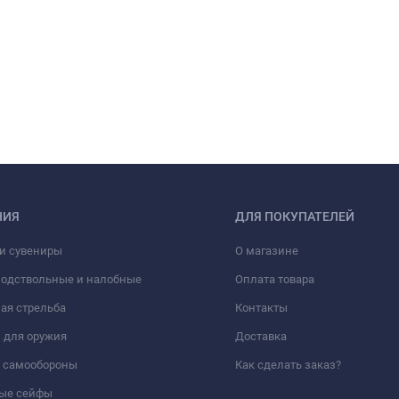
НИЯ
ДЛЯ ПОКУПАТЕЛЕЙ
и сувениры
О магазине
подствольные и налобные
Оплата товара
ая стрельба
Контакты
 для оружия
Доставка
а самообороны
Как сделать заказ?
ые сейфы