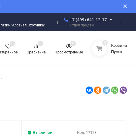
!
+7 (499) 641-12-17
Отдел продаж
магазин "Арсенал Охотника"
0
0
0
0
Корзина
Пусто
Избранное
Сравнение
Просмотренные
.
В наличии
Код:
17123