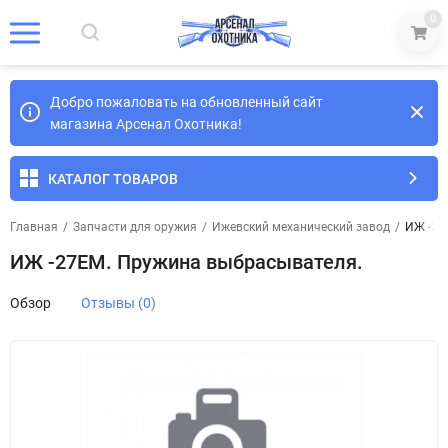
0
Добро пожаловать на обновленный сайт
магазина Арсенал Охотника!
КАТАЛОГ ТОВАРОВ
Главная
/
Запчасти для оружия
/
Ижевский механический завод
/
ИЖ -27
ИЖ -27ЕМ. Пружина выбрасывателя.
Обзор
Отзывы (0)