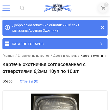
0
Добро пожаловать на обновленный сайт
магазина Арсенал Охотника!
КАТАЛОГ ТОВАРОВ
Главная
/
Снаряжение патронов
/
Дробь и картечь
/
Картечь охотничья 
Картечь охотничья согласованная с
отверстиями 6,2мм 10уп по 10шт
Обзор
Отзывы (0)