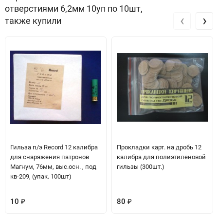
отверстиями 6,2мм 10уп по 10шт,
‹
›
также купили
Гильза п/э Record 12 калибра
Прокладки карт. на дробь 12
для снаряжения патронов
калибра для полиэтиленовой
Магнум, 76мм, выс.осн. , под
гильзы (300шт.)
кв-209, (упак. 100шт)
10
80
₽
₽