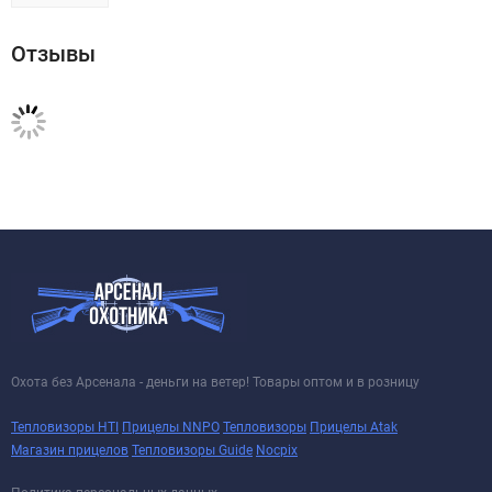
Отзывы
Охота без Арсенала - деньги на ветер! Товары оптом и в розницу
Тепловизоры HTI
Прицелы NNPO
Тепловизоры
Прицелы Atak
Магазин прицелов
Тепловизоры Guide
Nocpix