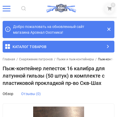
0
Добро пожаловать на обновленный сайт
магазина Арсенал Охотника!
КАТАЛОГ ТОВАРОВ
Главная
/
Снаряжение патронов
/
Пыжи и пыж-контейнеры
/
Пыж-контейн
Пыж-контейнер лепесток 16 калибра для
латунной гильзы (50 штук) в комплекте с
пластиковой прокладкой пр-во Скв-Шах
Обзор
Отзывы (0)