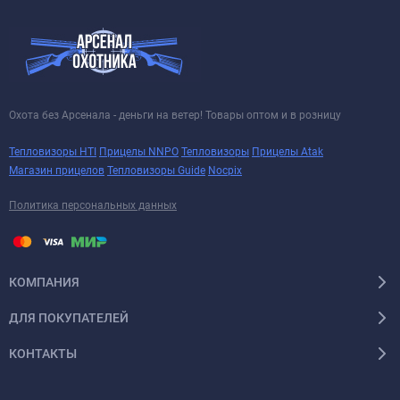
плотностью и составом применяемого для выплавки свинца, а
также прогретостью формы перед началом заливки. Не
забывайте, что металлы расширяются при нагревании, поэтому
перед началом отливки постарайтесь как следует прогреть
форму.
Охота без Арсенала - деньги на ветер! Товары оптом и в розницу
Тепловизоры HTI
Прицелы NNPO
Тепловизоры
Прицелы Atak
Магазин прицелов
Тепловизоры Guide
Nocpix
Политика персональных данных
КОМПАНИЯ
ДЛЯ ПОКУПАТЕЛЕЙ
КОНТАКТЫ