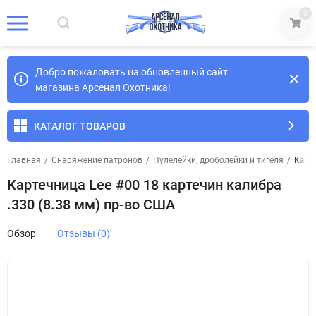
0
Добро пожаловать на обновленный сайт
магазина Арсенал Охотника!
КАТАЛОГ ТОВАРОВ
Главная
/
Снаряжение патронов
/
Пулелейки, дроболейки и тигеля
/
Карте
Картечница Lee #00 18 картечин калибра
.330 (8.38 мм) пр-во США
Обзор
Отзывы (0)