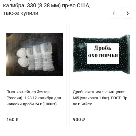
калибра .330 (8.38 мм) пр-во США,
‹
›
также купили
Пыж-контейнер Феттер
Дробь охотничья свинцовая
(Россия) H-28 12 калибра для
№5 (упаковка 1.8кг). ГОСТ. Пр-
навески дроби 24 г (100шт)
во г.Бийск
160
900
₽
₽