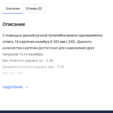
Описание
Отзывы (0)
Описание
С помощью данной ручной пулелейки можно одновременно
отлить 18 картечин калибра 8.382 мм (.330). Данного
количества картечин достаточно для снаряжения двух
патронов 12-го калибра.
Вес отлитого шарика, гр. - 3.48
Диаметр отлитого шарика, мм - 8.38
Вес, гр. - 403
подробнее
Внимание!
Вес и диаметр получаемой картечи может незначительно
отличаться от заявленных на сайте. Это обусловлено