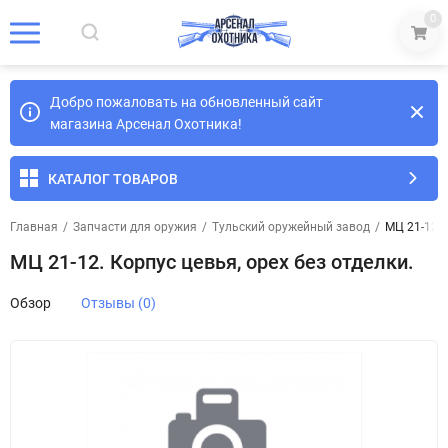
0
Добро пожаловать на обновленный сайт
магазина Арсенал Охотника!
КАТАЛОГ ТОВАРОВ
Главная
/
Запчасти для оружия
/
Тульский оружейный завод
/
МЦ 21-12. 
МЦ 21-12. Корпус цевья, орех без отделки.
Обзор
Отзывы (0)