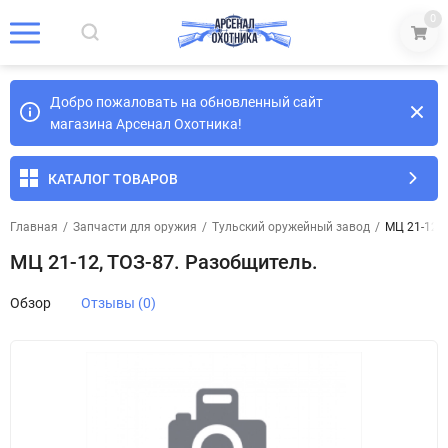
0
Добро пожаловать на обновленный сайт
магазина Арсенал Охотника!
КАТАЛОГ ТОВАРОВ
Главная
/
Запчасти для оружия
/
Тульский оружейный завод
/
МЦ 21-12, 
МЦ 21-12, ТОЗ-87. Разобщитель.
Обзор
Отзывы (0)