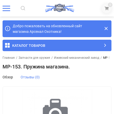
0
Добро пожаловать на обновленный сайт
магазина Арсенал Охотника!
КАТАЛОГ ТОВАРОВ
Главная
/
Запчасти для оружия
/
Ижевский механический завод
/
МР-153
МР-153. Пружина магазина.
Обзор
Отзывы (0)