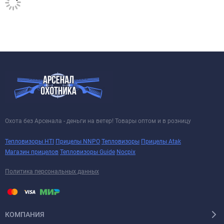
Охота без Арсенала - деньги на ветер! Товары оптом и в розницу
Тепловизоры HTI
Прицелы NNPO
Тепловизоры
Прицелы Atak
Магазин прицелов
Тепловизоры Guide
Nocpix
Политика персональных данных
КОМПАНИЯ