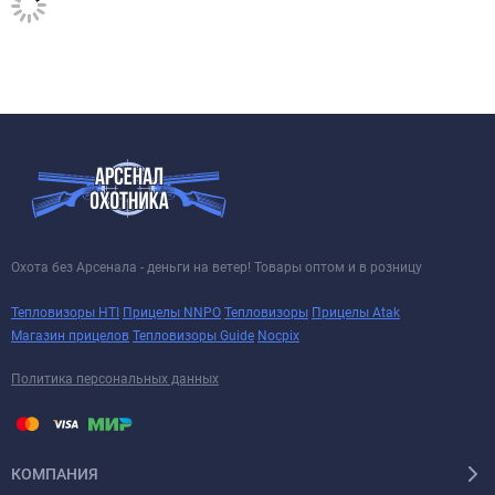
Охота без Арсенала - деньги на ветер! Товары оптом и в розницу
Тепловизоры HTI
Прицелы NNPO
Тепловизоры
Прицелы Atak
Магазин прицелов
Тепловизоры Guide
Nocpix
Политика персональных данных
КОМПАНИЯ