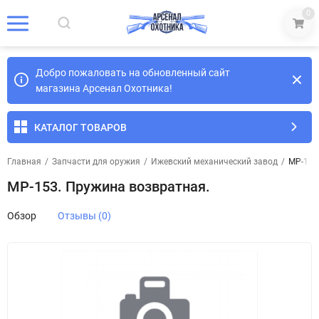
0
Добро пожаловать на обновленный сайт
магазина Арсенал Охотника!
КАТАЛОГ ТОВАРОВ
Главная
/
Запчасти для оружия
/
Ижевский механический завод
/
МР-153
МР-153. Пружина возвратная.
Обзор
Отзывы (0)