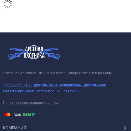
Охота без Арсенала - деньги на ветер! Товары оптом и в розницу
Тепловизоры HTI
Прицелы NNPO
Тепловизоры
Прицелы Atak
Магазин прицелов
Тепловизоры Guide
Nocpix
Политика персональных данных
КОМПАНИЯ