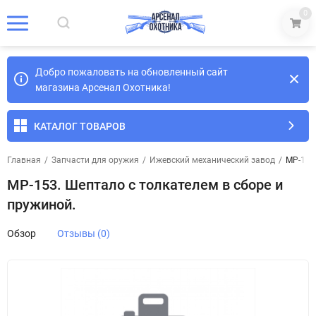
0
Добро пожаловать на обновленный сайт
магазина Арсенал Охотника!
КАТАЛОГ ТОВАРОВ
Главная
/
Запчасти для оружия
/
Ижевский механический завод
/
МР-153
МР-153. Шептало с толкателем в сборе и
пружиной.
Обзор
Отзывы (0)