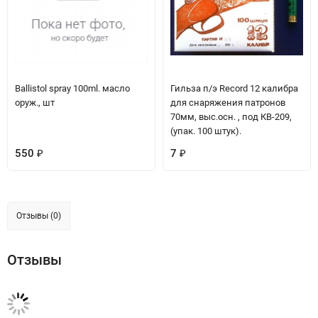
Ballistol spray 100ml. масло
Гильза п/э Record 12 калибра
оруж., шт
для снаряжения патронов
70мм, выс.осн. , под КВ-209,
(упак. 100 штук).
550
7
₽
₽
Отзывы (0)
Отзывы