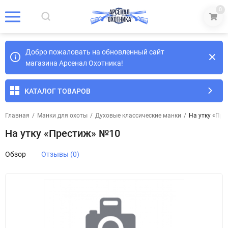
0
Добро пожаловать на обновленный сайт
магазина Арсенал Охотника!
КАТАЛОГ ТОВАРОВ
Главная
/
Манки для охоты
/
Духовые классические манки
/
На утку «Пр
На утку «Престиж» №10
Обзор
Отзывы (0)