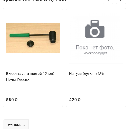
Высечка для пыжей 12 клб
На гуся (дутыш) №6
Пр-во Россия.
850
420
₽
₽
Отзывы (0)