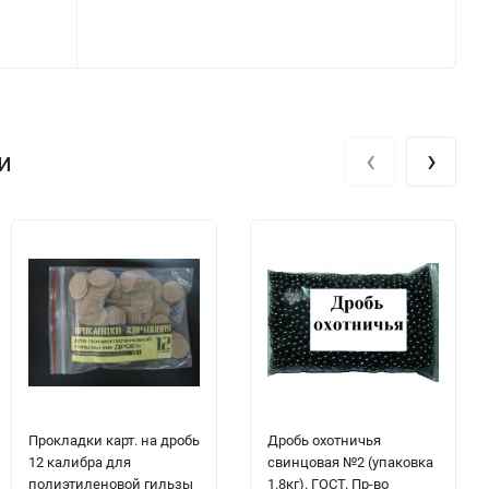
‹
›
и
Прокладки карт. на дробь
Дробь охотничья
12 калибра для
свинцовая №2 (упаковка
полиэтиленовой гильзы
1.8кг). ГОСТ. Пр-во