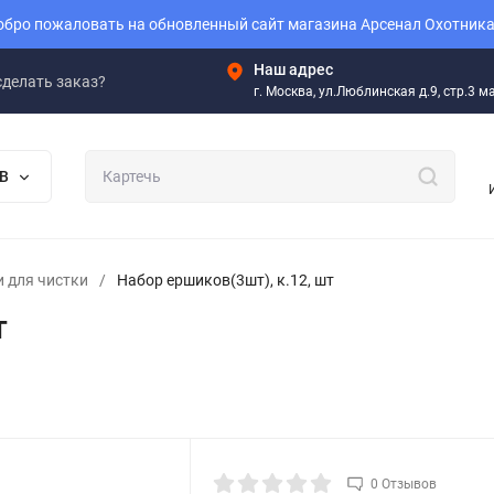
бро пожаловать на обновленный сайт магазина Арсенал Охотника
Наш адрес
сделать заказ?
г. Москва, ул.Люблинская д.9, стр.3 
В
 для чистки
/
Набор ершиков(3шт), к.12, шт
т
0 Отзывов