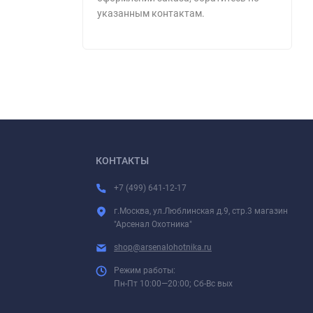
указанным контактам.
КОНТАКТЫ
+7 (499) 641-12-17
г.Москва, ул.Люблинская д.9, стр.3 магазин
"Арсенал Охотника"
shop@arsenalohotnika.ru
Режим работы:
Пн-Пт 10:00—20:00; Сб-Вс вых