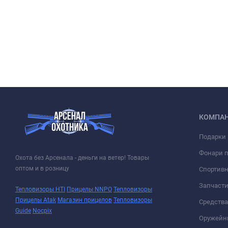
КОМПА
Подарки 
Фонари 
Охота без Арсенала - деньги на ветер! Товары
оптом и в розницу
Спортивн
Запчасти
Тепловизоры HTI
Прицелы NNPO
Тепловизоры
Прицелы Atak
Магазин прицелов
Тепловизоры
Средств
Guide
Nocpix
Оружейн