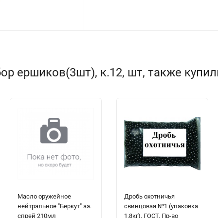
р ершиков(3шт), к.12, шт, также купил
Масло оружейное
Дробь охотничья
нейтральное "Беркут" аэ.
свинцовая №1 (упаковка
спрей 210мл
1.8кг). ГОСТ. Пр-во