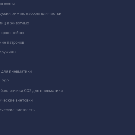
я охоты
ружия, химия, наборы для чистки
тиц и животных
и кронштейны
ние патронов
 пружины
 для пневматики
и PSP
 баллончики СО2 для пневматики
ические винтовки
ические пистолеты