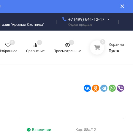
!
+7 (499) 641-12-17
Отдел продаж
магазин "Арсенал Охотника"
0
0
0
0
Корзина
Пусто
Избранное
Сравнение
Просмотренные
В наличии
Код:
88a/12