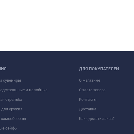
НИЯ
ДЛЯ ПОКУПАТЕЛЕЙ
и сувениры
О магазине
подствольные и налобные
Оплата товара
ая стрельба
Контакты
 для оружия
Доставка
а самообороны
Как сделать заказ?
ые сейфы