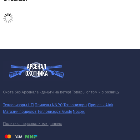
Охота без Арсенала - деньги на ветер! Товары оптом и в розницу
Тепловизоры HTI
Прицелы NNPO
Тепловизоры
Прицелы Atak
Магазин прицелов
Тепловизоры Guide
Nocpix
Политика персональных данных