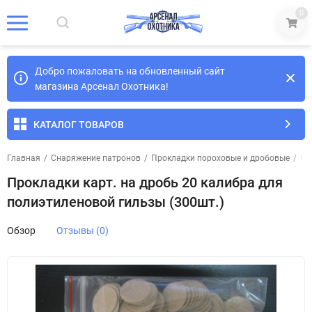
0
Добро пожаловать на обновленный сайт
магазина Арсенал Охотника!
КАТАЛОГ ТОВАРОВ
Главная
/
Снаряжение патронов
/
Прокладки пороховые и дробовые
/
Пр
Прокладки карт. на дробь 20 калибра для
полиэтиленовой гильзы (300шт.)
Обзор
Отзывы (0)