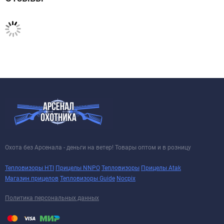
Охота без Арсенала - деньги на ветер! Товары оптом и в розницу
Тепловизоры HTI
Прицелы NNPO
Тепловизоры
Прицелы Atak
Магазин прицелов
Тепловизоры Guide
Nocpix
Политика персональных данных