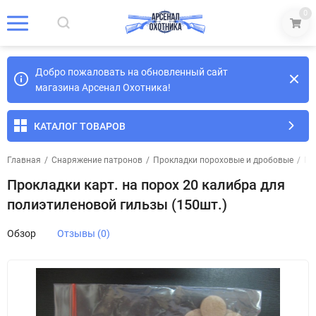
0
Добро пожаловать на обновленный сайт
магазина Арсенал Охотника!
КАТАЛОГ ТОВАРОВ
Главная
/
Снаряжение патронов
/
Прокладки пороховые и дробовые
/
Пр
Прокладки карт. на порох 20 калибра для
полиэтиленовой гильзы (150шт.)
Обзор
Отзывы (0)