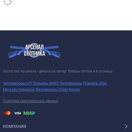
Охота без Арсенала - деньги на ветер! Товары оптом и в розницу
Тепловизоры HTI
Прицелы NNPO
Тепловизоры
Прицелы Atak
Магазин прицелов
Тепловизоры Guide
Nocpix
Политика персональных данных
КОМПАНИЯ