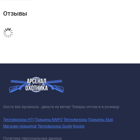
Отзывы
Охота без Арсенала - деньги на ветер! Товары оптом и в розницу
Тепловизоры HTI
Прицелы NNPO
Тепловизоры
Прицелы Atak
Магазин прицелов
Тепловизоры Guide
Nocpix
Политика персональных данных