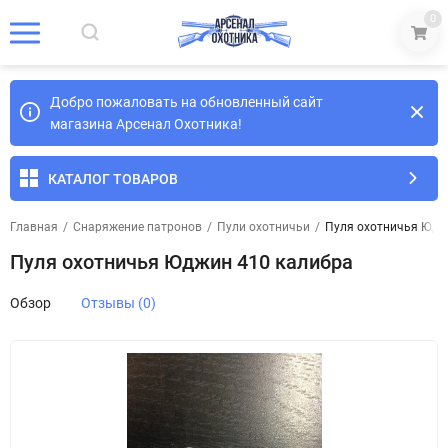
0
Добро пожаловать на обновленный сайт
магазина Арсенал Охотника!
КАТАЛОГ ТОВАРОВ
Главная
/
Снаряжение патронов
/
Пули охотничьи
/
Пуля охотничья Юдж
Пуля охотничья Юджин 410 калибра
Обзор
Отзывы (0)