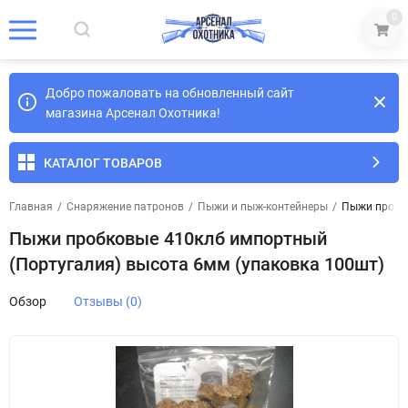
0
Добро пожаловать на обновленный сайт
магазина Арсенал Охотника!
КАТАЛОГ ТОВАРОВ
Главная
/
Снаряжение патронов
/
Пыжи и пыж-контейнеры
/
Пыжи пробко
Пыжи пробковые 410клб импортный
(Португалия) высота 6мм (упаковка 100шт)
Обзор
Отзывы (0)