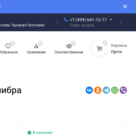
!
+7 (499) 641-12-17
Отдел продаж
магазин "Арсенал Охотника"
0
0
0
0
Корзина
Пусто
Избранное
Сравнение
Просмотренные
либра
В наличии