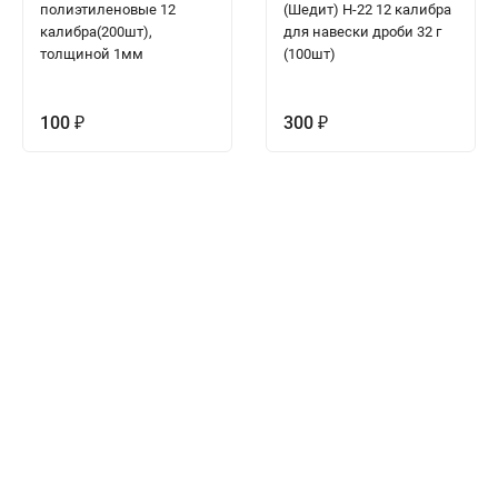
полиэтиленовые 12
(Шедит) H-22 12 калибра
калибра(200шт),
для навески дроби 32 г
толщиной 1мм
(100шт)
100
300
₽
₽