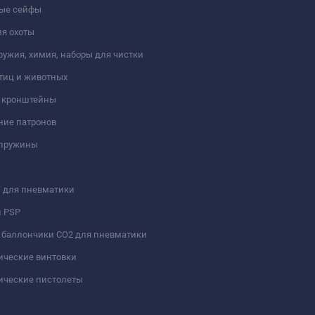
ые сейфы
я охоты
ружия, химия, наборы для чистки
тиц и животных
и кронштейны
ние патронов
 пружины
 для пневматики
и PSP
 баллончики СО2 для пневматики
ические винтовки
ические пистолеты