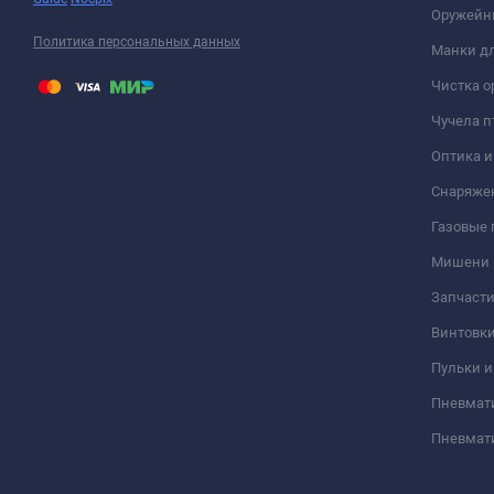
Оружейн
Политика персональных данных
Манки дл
Чистка о
Чучела п
Оптика 
Снаряже
Газовые
Мишени
Запчасти
Винтовк
Пульки и
Пневмат
Пневмат