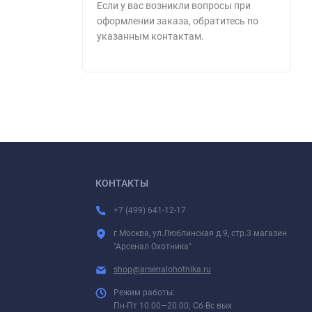
Если у вас возникли вопросы при
оформлении заказа, обратитесь по
указанным контактам.
КОНТАКТЫ
+7 (499) 641-12-17
г.Москва, ул.Люблинская д.9, стр.3 магазин
"Арсенал Охотника"
shop@arsenalohotnika.ru
Режим работы:
Пн-Пт 10:00—20:00; Сб-Вс вых