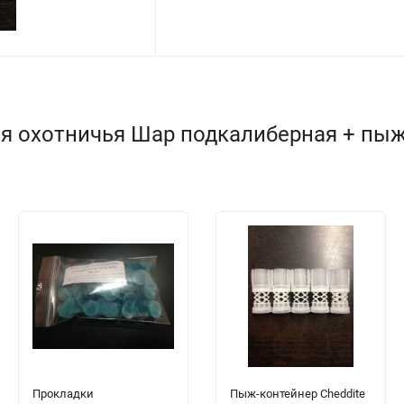
я охотничья Шар подкалиберная + пыж
Прокладки
Пыж-контейнер Cheddite