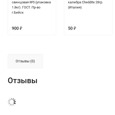
свинцовая №5 (упаковка
калибра Cheddite 28гр.
1.8кг). ГОСТ. Пр-во
(Италия)
г.Бийск
900
50
₽
₽
Отзывы (0)
Отзывы