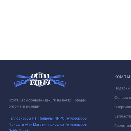
КОМПА
Подарки 
Фонари 
Охота без Арсенала - деньги на ветер! Товары
оптом и в розницу
Спортивн
Запчасти
Тепловизоры HTI
Прицелы NNPO
Тепловизоры
Прицелы Atak
Магазин прицелов
Тепловизоры
Средств
Guide
Nocpix