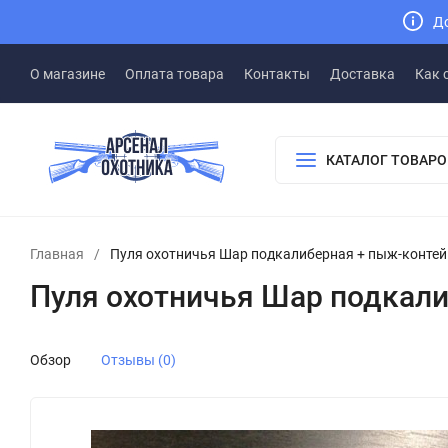
До
О магазине
Оплата товара
Контакты
Доставка
Как 
КАТАЛОГ ТОВАРО
Главная
/
Пуля охотничья Шар подкалиберная + пыж-контей
Пуля охотничья Шар подкали
Обзор
Отзывы (0)