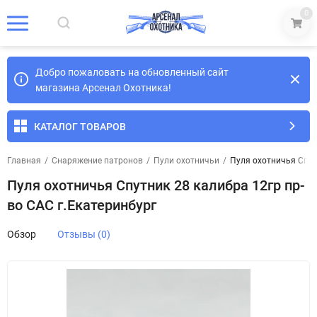
0
Добро пожаловать на обновленный сайт
магазина Арсенал Охотника!
КАТАЛОГ ТОВАРОВ
Главная
/
Снаряжение патронов
/
Пули охотничьи
/
Пуля охотничья Спут
Пуля охотничья Спутник 28 калибра 12гр пр-
во САС г.Екатеринбург
Обзор
Отзывы (0)