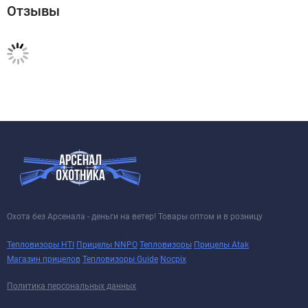
Отзывы
Охота без Арсенала - деньги на ветер! Товары оптом и в розницу
Тепловизоры HTI
Прицелы NNPO
Тепловизоры
Прицелы Atak
Магазин прицелов
Тепловизоры Guide
Nocpix
Политика персональных данных