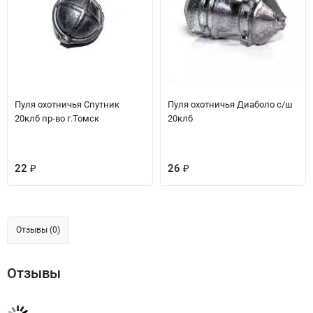
Пуля охотничья Спутник
Пуля охотничья Диаболо с/ш
20клб пр-во г.Томск
20клб
22
26
₽
₽
Отзывы (0)
Отзывы