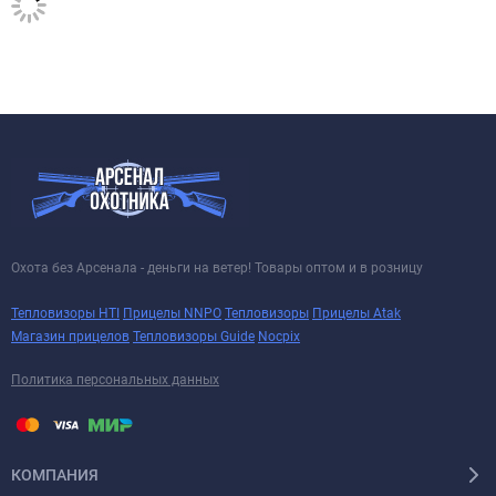
Охота без Арсенала - деньги на ветер! Товары оптом и в розницу
Тепловизоры HTI
Прицелы NNPO
Тепловизоры
Прицелы Atak
Магазин прицелов
Тепловизоры Guide
Nocpix
Политика персональных данных
КОМПАНИЯ