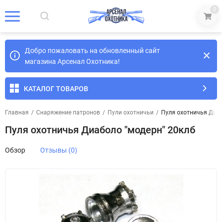
0
Добро пожаловать на обновленный сайт
магазина Арсенал Охотника!
КАТАЛОГ ТОВАРОВ
Главная
/
Снаряжение патронов
/
Пули охотничьи
/
Пуля охотничья Диаб
Пуля охотничья Диаболо "модерн" 20клб
Обзор
Отзывы (0)