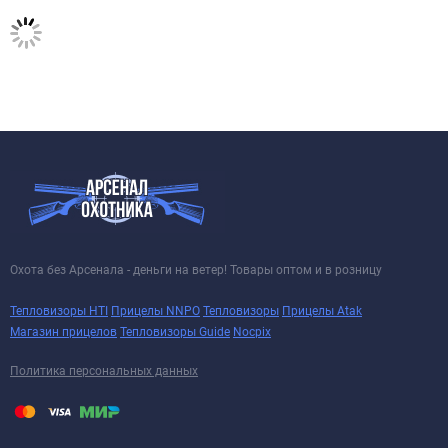
Охота без Арсенала - деньги на ветер! Товары оптом и в розницу
Тепловизоры HTI
Прицелы NNPO
Тепловизоры
Прицелы Atak
Магазин прицелов
Тепловизоры Guide
Nocpix
Политика персональных данных