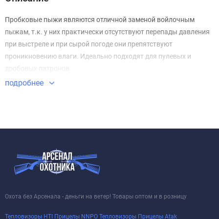
Пробковые пыжи являются отличной заменой войлочным
пыжам, т.к. у них практически отсутствуют перепады давления
при выстреле и при сырой погоде они препятствуют
проникновению влаги. Идеально подходят для пулевых и
дробовых патронов.
подробнее
Охота без Арсенала - деньги на ветер! Товары оптом и в розницу
Тепловизоры HTI
Прицелы NNPO
Тепловизоры
Прицелы Atak