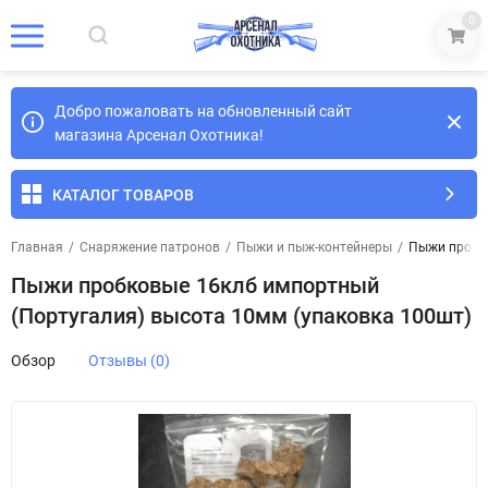
0
Добро пожаловать на обновленный сайт
магазина Арсенал Охотника!
КАТАЛОГ ТОВАРОВ
Главная
/
Снаряжение патронов
/
Пыжи и пыж-контейнеры
/
Пыжи пробко
Пыжи пробковые 16клб импортный
(Португалия) высота 10мм (упаковка 100шт)
Обзор
Отзывы (0)