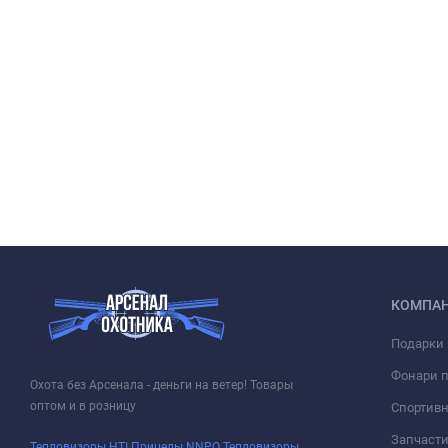
КОМПА
Подарки 
Фонари 
Охота без Арсенала - деньги на ветер! Товары
оптом и в розницу
Спортивн
Запчасти
Тепловизоры HTI
Прицелы NNPO
Тепловизоры