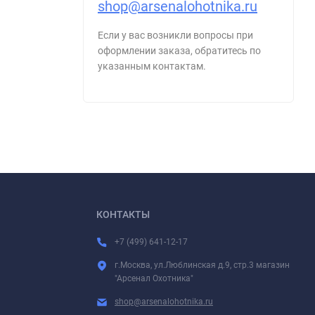
shop@arsenalohotnika.ru
Если у вас возникли вопросы при
оформлении заказа, обратитесь по
указанным контактам.
КОНТАКТЫ
+7 (499) 641-12-17
г.Москва, ул.Люблинская д.9, стр.3 магазин
"Арсенал Охотника"
shop@arsenalohotnika.ru