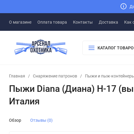
До
О магазине
Оплата товара
Контакты
Доставка
Как 
КАТАЛОГ ТОВАРО
Главная
/
Снаряжение патронов
/
Пыжи и пыж-контейнер
Пыжи Diana (Диана) Н-17 (вы
Италия
Обзор
Отзывы (0)