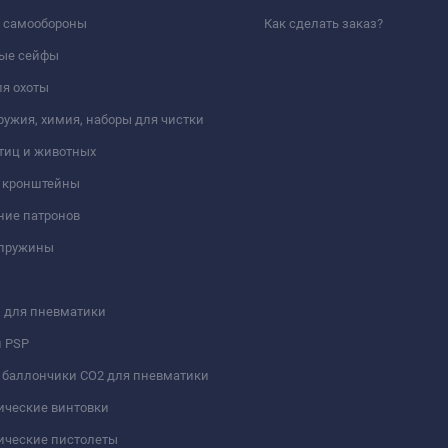
а самообороны
Как сделать заказ?
ые сейфы
я охоты
ружия, химия, наборы для чистки
тиц и животных
и кронштейны
ние патронов
 пружины
 для пневматики
и PSP
 баллончики СО2 для пневматики
ические винтовки
ические пистолеты