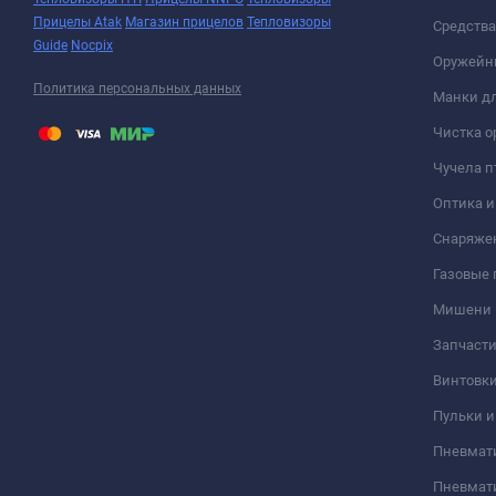
Прицелы Atak
Магазин прицелов
Тепловизоры
Средств
Guide
Nocpix
Оружейн
Политика персональных данных
Манки дл
Чистка о
Чучела п
Оптика 
Снаряже
Газовые
Мишени
Запчасти
Винтовк
Пульки и
Пневмат
Пневмат