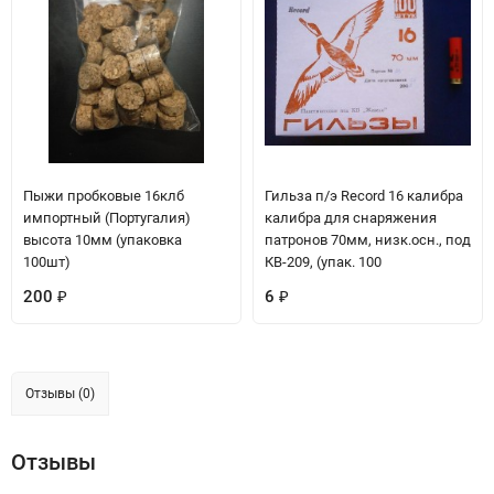
Пыжи пробковые 16клб
Гильза п/э Record 16 калибра
импортный (Португалия)
калибра для снаряжения
высота 10мм (упаковка
патронов 70мм, низк.осн., под
100шт)
КВ-209, (упак. 100
200
6
₽
₽
Отзывы (0)
Отзывы