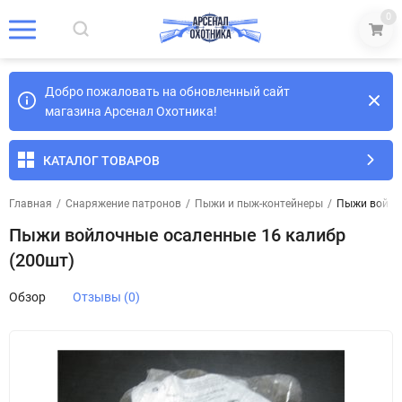
0
Добро пожаловать на обновленный сайт
магазина Арсенал Охотника!
КАТАЛОГ ТОВАРОВ
Главная
/
Снаряжение патронов
/
Пыжи и пыж-контейнеры
/
Пыжи войлоч
Пыжи войлочные осаленные 16 калибр
(200шт)
Обзор
Отзывы (0)