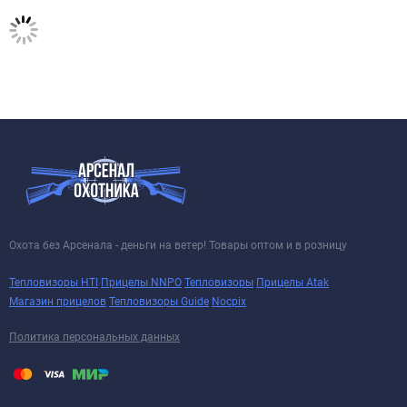
Охота без Арсенала - деньги на ветер! Товары оптом и в розницу
Тепловизоры HTI
Прицелы NNPO
Тепловизоры
Прицелы Atak
Магазин прицелов
Тепловизоры Guide
Nocpix
Политика персональных данных