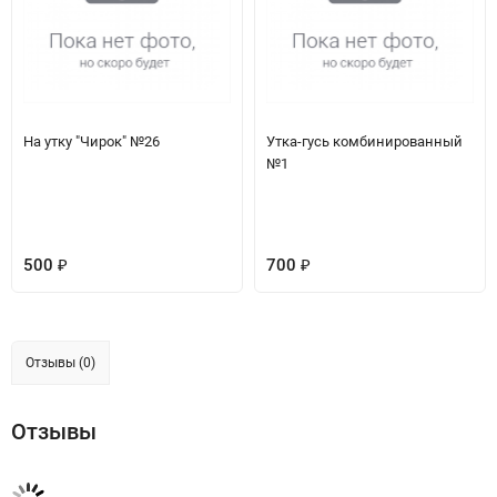
На утку "Чирок" №26
Утка-гусь комбинированный
№1
500
700
₽
₽
Отзывы (0)
Отзывы