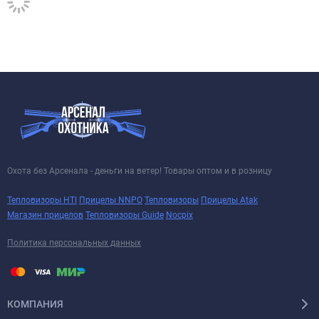
Охота без Арсенала - деньги на ветер! Товары оптом и в розницу
Тепловизоры HTI
Прицелы NNPO
Тепловизоры
Прицелы Atak
Магазин прицелов
Тепловизоры Guide
Nocpix
Политика персональных данных
КОМПАНИЯ