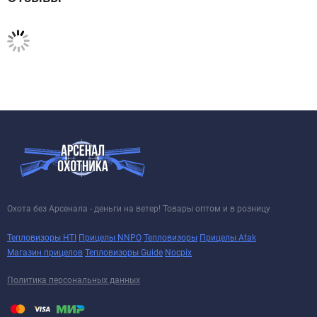
Охота без Арсенала - деньги на ветер! Товары оптом и в розницу
Тепловизоры HTI
Прицелы NNPO
Тепловизоры
Прицелы Atak
Магазин прицелов
Тепловизоры Guide
Nocpix
Политика персональных данных