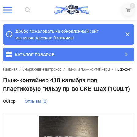
0
Добро пожаловать на обновленный сайт
магазина Арсенал Охотника!
КАТАЛОГ ТОВАРОВ
Главная
/
Снаряжение патронов
/
Пыжи и пыж-контейнеры
/
Пыж-контейн
Пыж-контейнер 410 калибра под
пластиковую гильзу пр-во СКВ-Шах (100шт)
Обзор
Отзывы (0)