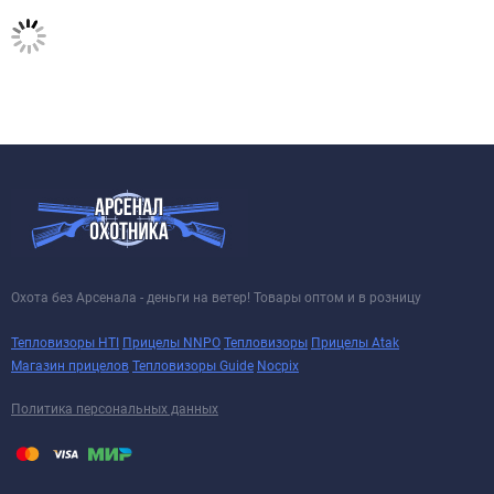
Охота без Арсенала - деньги на ветер! Товары оптом и в розницу
Тепловизоры HTI
Прицелы NNPO
Тепловизоры
Прицелы Atak
Магазин прицелов
Тепловизоры Guide
Nocpix
Политика персональных данных