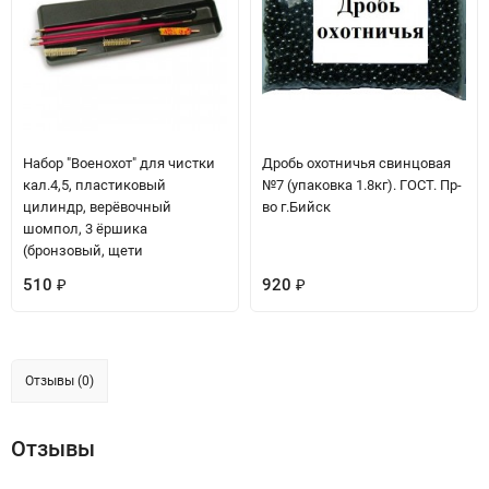
Набор "Военохот" для чистки
Дробь охотничья свинцовая
кал.4,5, пластиковый
№7 (упаковка 1.8кг). ГОСТ. Пр-
цилиндр, верёвочный
во г.Бийск
шомпол, 3 ёршика
(бронзовый, щети
510
920
₽
₽
Отзывы (0)
Отзывы