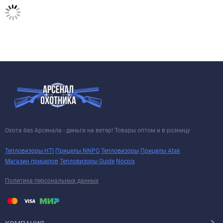
Охота без Арсенала - деньги на ветер! Товары оптом и в розницу
Тепловизоры HTI
Прицелы NNPO
Тепловизоры
Прицелы Atak
Магазин прицелов
Тепловизоры Guide
Nocpix
Политика персональных данных