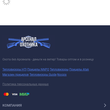
Охота без Арсенала - деньги на ветер! Товары оптом и в розницу
Тепловизоры HTI
Прицелы NNPO
Тепловизоры
Прицелы Atak
Магазин прицелов
Тепловизоры Guide
Nocpix
Политика персональных данных
КОМПАНИЯ