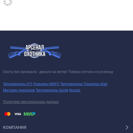
Охота без Арсенала - деньги на ветер! Товары оптом и в розницу
Тепловизоры HTI
Прицелы NNPO
Тепловизоры
Прицелы Atak
Магазин прицелов
Тепловизоры Guide
Nocpix
Политика персональных данных
КОМПАНИЯ