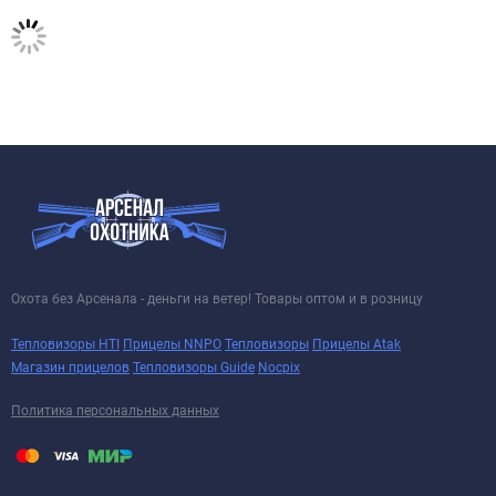
Охота без Арсенала - деньги на ветер! Товары оптом и в розницу
Тепловизоры HTI
Прицелы NNPO
Тепловизоры
Прицелы Atak
Магазин прицелов
Тепловизоры Guide
Nocpix
Политика персональных данных