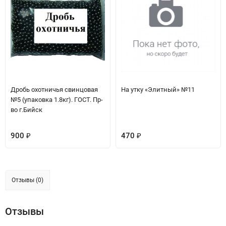
Дробь охотничья свинцовая
На утку «Элитный» №11
№5 (упаковка 1.8кг). ГОСТ. Пр-
во г.Бийск
900
470
₽
₽
Отзывы (0)
Отзывы