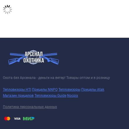
Охота без Арсенала - деньги на ветер! Товары оптом и в розницу
Тепловизоры HTI
Прицелы NNPO
Тепловизоры
Прицелы Atak
Магазин прицелов
Тепловизоры Guide
Nocpix
Политика персональных данных