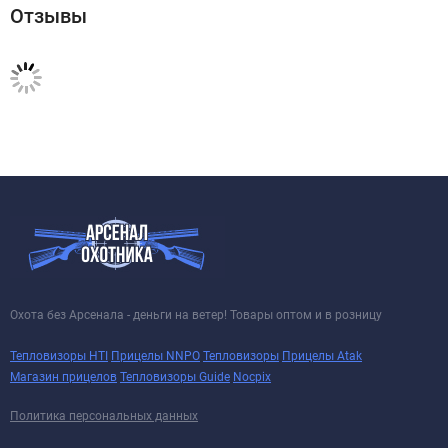
Отзывы
Охота без Арсенала - деньги на ветер! Товары оптом и в розницу
Тепловизоры HTI
Прицелы NNPO
Тепловизоры
Прицелы Atak
Магазин прицелов
Тепловизоры Guide
Nocpix
Политика персональных данных