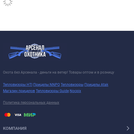
Охота без Арсенала - деньги на ветер! Товары оптом и в розницу
Тепловизоры HTI
Прицелы NNPO
Тепловизоры
Прицелы Atak
Магазин прицелов
Тепловизоры Guide
Nocpix
Политика персональных данных
КОМПАНИЯ