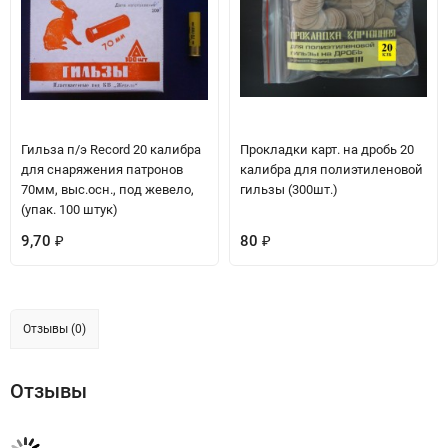
Гильза п/э Record 20 калибра
Прокладки карт. на дробь 20
для снаряжения патронов
калибра для полиэтиленовой
70мм, выс.осн., под жевело,
гильзы (300шт.)
(упак. 100 штук)
9,70
80
₽
₽
Отзывы (0)
Отзывы