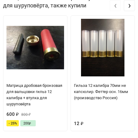
‹
›
для шуруповёрта, также купили
Матрица дробовая бронзовая
Гильза 12 калибра 70мм не
для вальцовки гильз 12
капсюлир. Феттер осн. 16мм
калибра + втулка для
(производство Россия)
шуруповёрта
600
₽
800
₽
12
- 25%
200
₽
₽