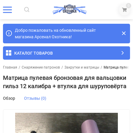
0
Добро пожаловать на обновленный сайт
магазина Арсенал Охотника!
КАТАЛОГ ТОВАРОВ
Главная
/
Снаряжение патронов
/
Закрутки и матрицы
/
Матрица пулевая
Матрица пулевая бронзовая для вальцовки
гильз 12 калибра + втулка для шуруповёрта
Обзор
Отзывы (0)