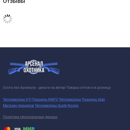
Отзывы
Охота без Арсенала - деньги на ветер! Товары оптом и в розницу
Тепловизоры HTI
Прицелы NNPO
Тепловизоры
Прицелы Atak
Магазин прицелов
Тепловизоры Guide
Nocpix
Политика персональных данных