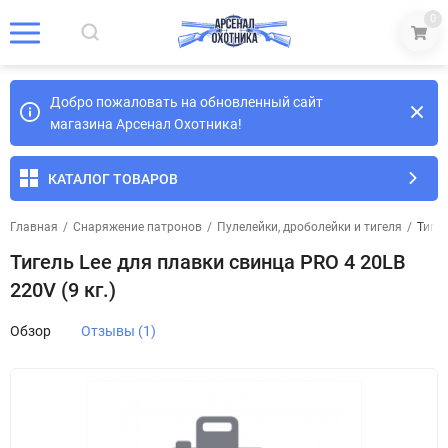
0
Добро пожаловать на обновленный сайт
магазина Арсенал Охотника!
КАТАЛОГ ТОВАРОВ
Главная
/
Снаряжение патронов
/
Пулелейки, дроболейки и тигеля
/
Тигел
Тигель Lee для плавки свинца PRO 4 20LB
220V (9 кг.)
Обзор
Отзывы (1)